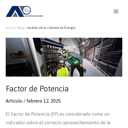
Ir
al
contenido
Inicio
Blog
Análisis de la Calidad de Energía
Factor de Potencia
Artículo
/
febrero 12, 2025
El Factor de Potencia (FP) es considerado como un
indicador sobre el correcto aprovechamiento de la