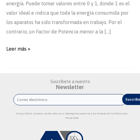
energía. Puede tomar valores entre 0 y 1, donde 1 es el
valor ideal e indica que toda la energía consumida por
los aparatos ha sido transformada en trabajo. Por el
contrario, un Factor de Potencia menor a la […]
Factor
Leer más »
de
Potencia
Suscríbete a nuestro
Newsletter
Al suscribirte, aceptas recibir noticias e información comercial y los términos de la Política de
Privacidad